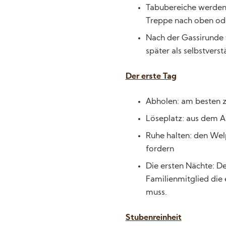
Tabubereiche werden e
Treppe nach oben ode
Nach der Gassirunde 
später als selbstverst
Der erste Tag
Abholen: am besten z
Löseplatz: aus dem Au
Ruhe halten: den Wel
fordern
Die ersten Nächte: Der
Familienmitglied die 
muss.
Stubenreinheit