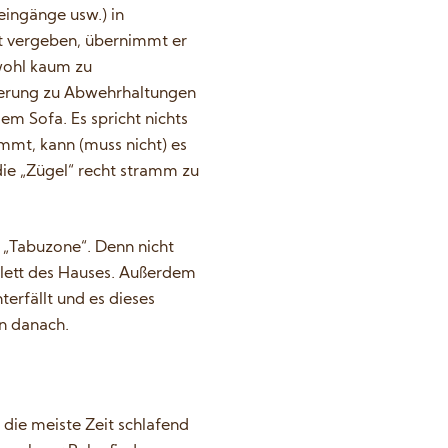
eingänge usw.) in
ht vergeben, übernimmt er
 wohl kaum zu
rderung zu Abwehrhaltungen
dem Sofa. Es spricht nichts
mmt, kann (muss nicht) es
die „Zügel“ recht stramm zu
e „Tabuzone“. Denn nicht
ablett des Hauses. Außerdem
erfällt und es dieses
n danach.
 die meiste Zeit schlafend