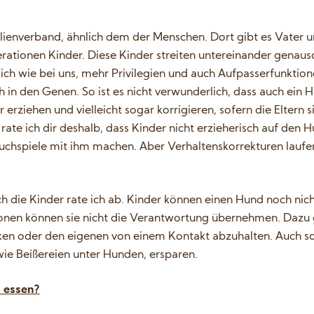
ienverband, ähnlich dem der Menschen. Dort gibt es Vater un
rationen Kinder. Diese Kinder streiten untereinander genauso
lich wie bei uns, mehr Privilegien und auch Aufpasserfunktio
 in den Genen. So ist es nicht verwunderlich, dass auch ein
 erziehen und vielleicht sogar korrigieren, sofern die Eltern 
ate ich dir deshalb, dass Kinder nicht erzieherisch auf den 
uchspiele mit ihm machen. Aber Verhaltenskorrekturen laufen
die Kinder rate ich ab. Kinder können einen Hund noch nicht
ationen können sie nicht die Verantwortung übernehmen. Dazu 
n oder den eigenen von einem Kontakt abzuhalten. Auch so
ie Beißereien unter Hunden, ersparen.
, essen?