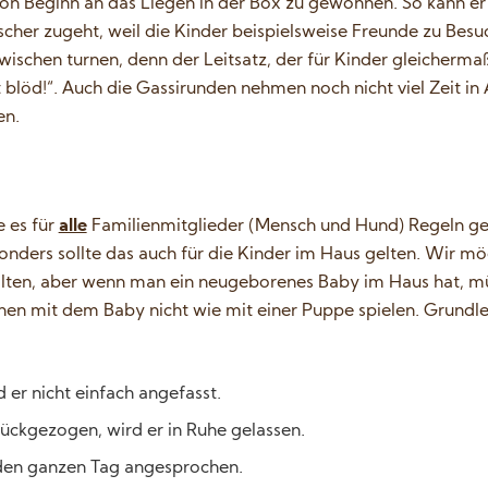
n von Beginn an das Liegen in der Box zu gewöhnen. So kann er
cher zugeht, weil die Kinder beispielsweise Freunde zu Besuc
schen turnen, denn der Leitsatz, der für Kinder gleichermaß
blöd!“. Auch die Gassirunden nehmen noch nicht viel Zeit in
en.
e es für
alle
Familienmitglieder (Mensch und Hund) Regeln g
ers sollte das auch für die Kinder im Haus gelten. Wir möch
lten, aber wenn man ein neugeborenes Baby im Haus hat, mü
en mit dem Baby nicht wie mit einer Puppe spielen. Grundle
 er nicht einfach angefasst.
ückgezogen, wird er in Ruhe gelassen.
den ganzen Tag angesprochen.