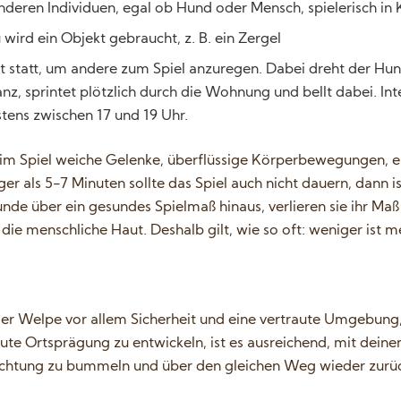
anderen Individuen, egal ob Hund oder Mensch, spielerisch in 
 wird ein Objekt gebraucht, z. B. ein Zergel
det statt, um andere zum Spiel anzuregen. Dabei dreht der Hund
z, sprintet plötzlich durch die Wohnung und bellt dabei. Int
tens zwischen 17 und 19 Uhr.
m Spiel weiche Gelenke, überflüssige Körperbewegungen, e
er als 5-7 Minuten sollte das Spiel auch nicht dauern, dann i
nde über ein gesundes Spielmaß hinaus, verlieren sie ihr Maß
 die menschliche Haut. Deshalb gilt, wie so oft: weniger ist m
 der Welpe vor allem Sicherheit und eine vertraute Umgebung,
ute Ortsprägung zu entwickeln, ist es ausreichend, mit dein
 Richtung zu bummeln und über den gleichen Weg wieder zurü