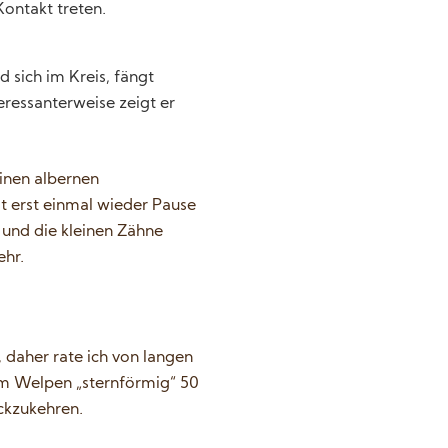
Kontakt treten.
 sich im Kreis, fängt
eressanterweise zeigt er
inen albernen
st erst einmal wieder Pause
 und die kleinen Zähne
ehr.
 daher rate ich von langen
em Welpen „sternförmig“ 50
ckzukehren.