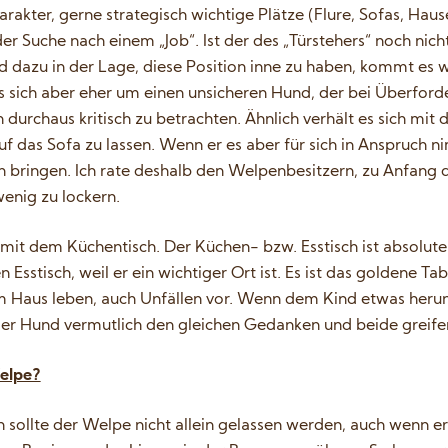
akter, gerne strategisch wichtige Plätze (Flure, Sofas, Haus
er Suche nach einem „Job“. Ist der des „Türstehers“ noch nic
d dazu in der Lage, diese Position inne zu haben, kommt es
es sich aber eher um einen unsicheren Hund, der bei Überfo
ihn durchaus kritisch zu betrachten. Ähnlich verhält es sich mit 
das Sofa zu lassen. Wenn er es aber für sich in Anspruch ni
 bringen. Ich rate deshalb den Welpenbesitzern, zu Anfang 
wenig zu lockern.
B. mit dem Küchentisch. Der Küchen- bzw. Esstisch ist absolut
Esstisch, weil er ein wichtiger Ort ist. Es ist das goldene T
 Haus leben, auch Unfällen vor. Wenn dem Kind etwas herunt
 der Hund vermutlich den gleichen Gedanken und beide greife
Welpe?
 sollte der Welpe nicht allein gelassen werden, auch wenn er